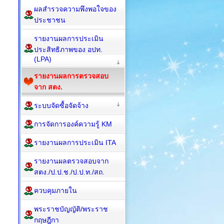
ผลสำรวจความพึงพอใจของ
ประชาชน
รายงานผลการประเมิน
ประสิทธิภาพของ อปท.
(LPA)
รายงานผลการตรวจสอบ
จาก สตง.
ระบบจัดซื้อจัดจ้าง
การจัดการองค์ความรู้ KM
รายงานผลการประเมิน ITA
รายงานผลตรวจสอบจาก
สตง./ป.ป.ช./ป.ป.ท./สถ.
ควบคุมภายใน
พระราชบัญญัติ/พระราช
กฤษฎีกา