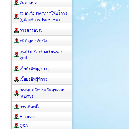
ติดต่ออบต.
คู่มือหรือมาตรการให้บรีิการ
(คู่มือบริการประชาชน)
วารสารอบต.
ภูมิปัญญาท้องถิ่น
ศูนย์รับเรื่องร้องเรียนร้อง
ทุกข์
เบี้ยยังชีพผู้สูงอายุ
เบี้ยยังชีพผู้พิการ
กองทุนหลักประกันสุขภาพ
(สปสช)
การเลือกตั้ง
E-service
Q&A