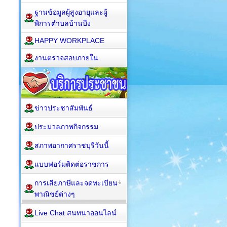
ฐานข้อมูลผู้สูงอายุและผู้
พิการตำบลบ้านบึง
HAPPY WORKPLACE
งานตรวจสอบภายใน
ข่าวประชาสัมพันธ์
ประมวลภาพกิจกรรม
สภาพอากาศราชบุรีวันนี้
แบบฟอร์มติดต่อราชการ
การเสียภาษีและจดทะเบียน
พาณิชย์ต่างๆ
Live Chat สนทนาออนไลน์