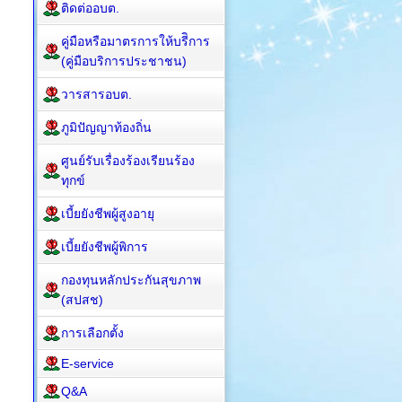
ติดต่ออบต.
คู่มือหรือมาตรการให้บรีิการ
(คู่มือบริการประชาชน)
วารสารอบต.
ภูมิปัญญาท้องถิ่น
ศูนย์รับเรื่องร้องเรียนร้อง
ทุกข์
เบี้ยยังชีพผู้สูงอายุ
เบี้ยยังชีพผู้พิการ
กองทุนหลักประกันสุขภาพ
(สปสช)
การเลือกตั้ง
E-service
Q&A