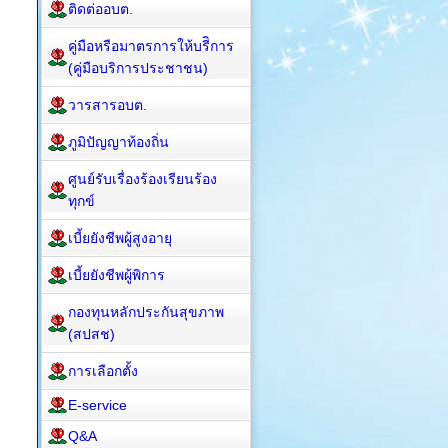
ติดต่ออบต.
คู่มือหรือมาตรการให้บรีิการ
(คู่มือบริการประชาชน)
วารสารอบต.
ภูมิปัญญาท้องถิ่น
ศูนย์รับเรื่องร้องเรียนร้อง
ทุกข์
เบี้ยยังชีพผู้สูงอายุ
เบี้ยยังชีพผู้พิการ
กองทุนหลักประกันสุขภาพ
(สปสช)
การเลือกตั้ง
E-service
Q&A