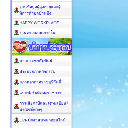
ฐานข้อมูลผู้สูงอายุและผู้
พิการตำบลบ้านบึง
HAPPY WORKPLACE
งานตรวจสอบภายใน
ข่าวประชาสัมพันธ์
ประมวลภาพกิจกรรม
สภาพอากาศราชบุรีวันนี้
แบบฟอร์มติดต่อราชการ
การเสียภาษีและจดทะเบียน
พาณิชย์ต่างๆ
Live Chat สนทนาออนไลน์