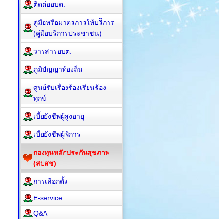
ติดต่ออบต.
คู่มือหรือมาตรการให้บรีิการ
(คู่มือบริการประชาชน)
วารสารอบต.
ภูมิปัญญาท้องถิ่น
ศูนย์รับเรื่องร้องเรียนร้อง
ทุกข์
เบี้ยยังชีพผู้สูงอายุ
เบี้ยยังชีพผู้พิการ
กองทุนหลักประกันสุขภาพ
(สปสช)
การเลือกตั้ง
E-service
Q&A