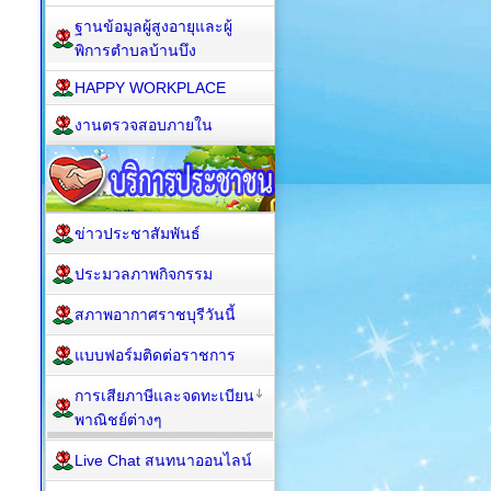
ฐานข้อมูลผู้สูงอายุและผู้
พิการตำบลบ้านบึง
HAPPY WORKPLACE
งานตรวจสอบภายใน
ข่าวประชาสัมพันธ์
ประมวลภาพกิจกรรม
สภาพอากาศราชบุรีวันนี้
แบบฟอร์มติดต่อราชการ
การเสียภาษีและจดทะเบียน
พาณิชย์ต่างๆ
Live Chat สนทนาออนไลน์