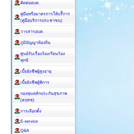
ติดต่ออบต.
คู่มือหรือมาตรการให้บรีิการ
(คู่มือบริการประชาชน)
วารสารอบต.
ภูมิปัญญาท้องถิ่น
ศูนย์รับเรื่องร้องเรียนร้อง
ทุกข์
เบี้ยยังชีพผู้สูงอายุ
เบี้ยยังชีพผู้พิการ
กองทุนหลักประกันสุขภาพ
(สปสช)
การเลือกตั้ง
E-service
Q&A