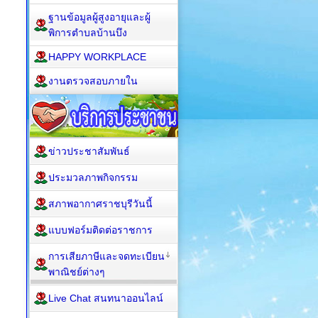
ฐานข้อมูลผู้สูงอายุและผู้
พิการตำบลบ้านบึง
HAPPY WORKPLACE
งานตรวจสอบภายใน
ข่าวประชาสัมพันธ์
ประมวลภาพกิจกรรม
สภาพอากาศราชบุรีวันนี้
แบบฟอร์มติดต่อราชการ
การเสียภาษีและจดทะเบียน
พาณิชย์ต่างๆ
Live Chat สนทนาออนไลน์