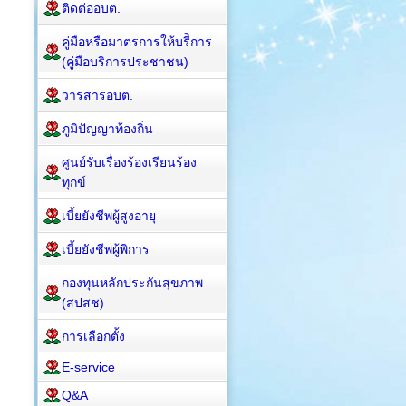
ติดต่ออบต.
คู่มือหรือมาตรการให้บรีิการ
(คู่มือบริการประชาชน)
วารสารอบต.
ภูมิปัญญาท้องถิ่น
ศูนย์รับเรื่องร้องเรียนร้อง
ทุกข์
เบี้ยยังชีพผู้สูงอายุ
เบี้ยยังชีพผู้พิการ
กองทุนหลักประกันสุขภาพ
(สปสช)
การเลือกตั้ง
E-service
Q&A