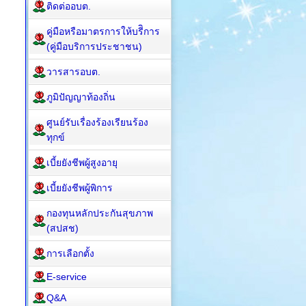
ติดต่ออบต.
คู่มือหรือมาตรการให้บรีิการ
(คู่มือบริการประชาชน)
วารสารอบต.
ภูมิปัญญาท้องถิ่น
ศูนย์รับเรื่องร้องเรียนร้อง
ทุกข์
เบี้ยยังชีพผู้สูงอายุ
เบี้ยยังชีพผู้พิการ
กองทุนหลักประกันสุขภาพ
(สปสช)
การเลือกตั้ง
E-service
Q&A